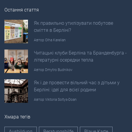
Остання стаття
Як правильно утилізувати побутове
сміття в Берліні?
Автор
Olha Karelian
Читацькі клуби Берліна та Бранденбурга -
літературні осередки тепла
Автор
Dmytro Budnikov
Як і де провести вільний час з дітьми у
Берліні: ідеї для всієї родини
Автор
Viktoria Soltys-Doan
Хмара тегів
Ausbildung
Beratungshilfe
Blaue Karte