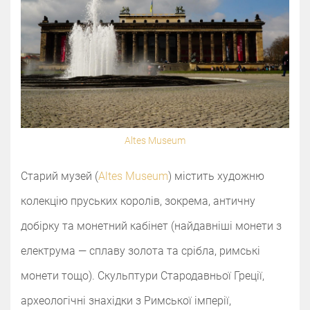
Altes Museum
Старий музей (
Altes Museum
) містить художню
колекцію пруських королів, зокрема, античну
добірку та монетний кабінет (найдавніші монети з
електрума — сплаву золота та срібла, римські
монети тощо). Скульптури Стародавньої Греції,
археологічні знахідки з Римської імперії,