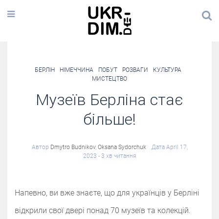
БЕРЛІН
НІМЕЧЧИНА
ПОБУТ
РОЗВАГИ
КУЛЬТУРА
МИСТЕЦТВО
Музеїв Берліна стає
більше!
Автор
Dmytro Budnikov
,
Oksana Sydorchuk
Дата April 17,
2023
- 3 хв читання
Напевно, ви вже знаєте, що для українців у Берліні
відкрили свої двері понад 70 музеїв та колекцій.