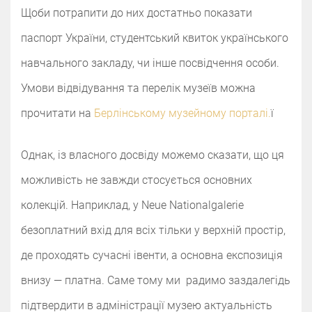
Щоби потрапити до них достатньо показати
паспорт України, студентський квиток українського
навчального закладу, чи інше посвідчення особи.
Умови відвідування та перелік музеїв можна
прочитати на
Берлінському музейному порталі.
ї
Однак, із власного досвіду можемо сказати, що ця
можливість не завжди стосується основних
колекцій. Наприклад, у Neue Nationalgalerie
безоплатний вхід для всіх тільки у верхній простір,
де проходять сучасні івенти, а основна експозиція
внизу — платна. Саме тому ми радимо заздалегідь
підтвердити в адміністрації музею актуальність