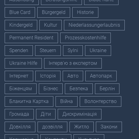
Blue Card
Bürgergeld
Historie
Kindergeld
Kultur
Niederlassungerlaubnis
Permanent Resident
Prozesskostenhilfe
Spenden
Steuern
Sylni
Ukraine
Ukraine Hilfe
Інтерв'ю з експертом
Інтернет
Історія
Авто
Автопарк
Біженцям
Бізнес
Безпека
Берлін
Блакитна Картка
Війна
Волонтерство
Громада
Діти
Дискримінація
Довкілля
дозвілля
Житло
Закони