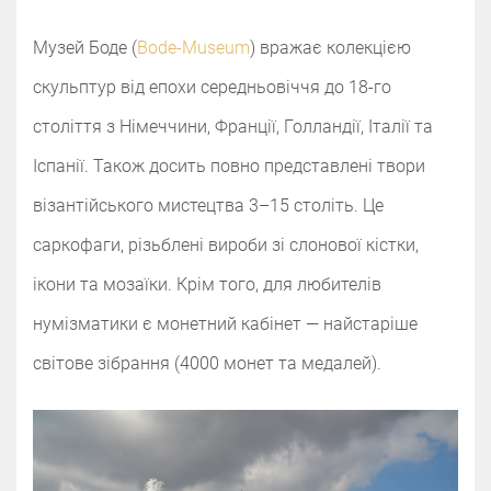
Музей Боде (
Bode-Museum
) вражає колекцією
скульптур від епохи середньовіччя до 18-го
століття з Німеччини, Франції, Голландії, Італії та
Іспанії. Також досить повно представлені твори
візантійського мистецтва 3–15 століть. Це
саркофаги, різьблені вироби зі слонової кістки,
ікони та мозаїки. Крім того, для любителів
нумізматики є монетний кабінет — найстаріше
світове зібрання (4000 монет та медалей).