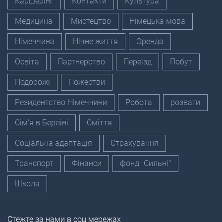
Каршерінг
Контакти
Культура
Медицина
Мистецтво
Німецька мова
Німеччина
Нічне життя
Оренда
Освіта
Партнерство
Переїзд
Побут
Подорожі
Пожертви
Резидентство Німеччини
Робота
розваги
Сім'я в Берліні
Сміття
Соціальна адаптація
Страхування
Транспорт
Фінанси
фонд "Сильні"
Школа
Стежте за нами в соц мережах