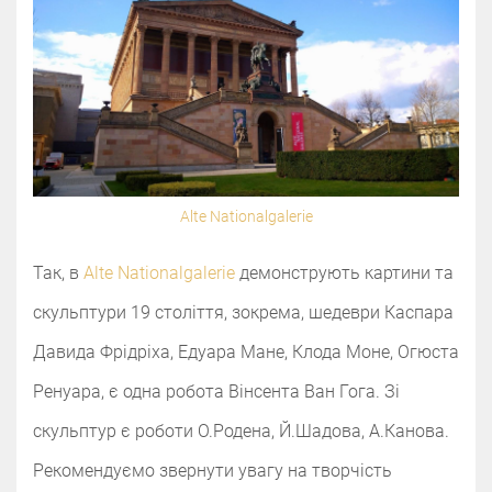
Alte Nationalgalerie
Так, в
Alte Nationalgalerie
демонструють картини та
скульптури 19 століття, зокрема, шедеври Каспара
Давида Фрідріха, Едуара Мане, Клода Моне, Огюста
Ренуара, є одна робота Вінсента Ван Гога. Зі
скульптур є роботи О.Родена, Й.Шадова, А.Канова.
Рекомендуємо звернути увагу на творчість