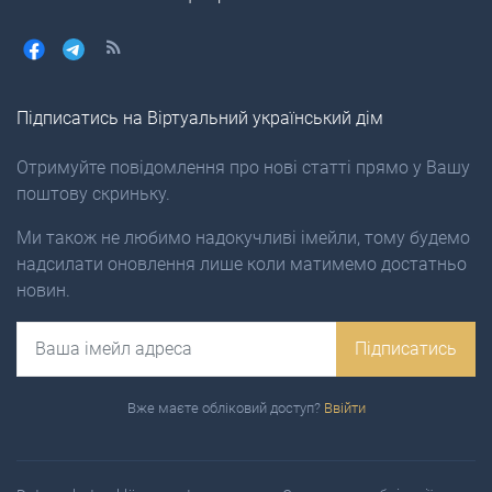
Підписатись на Віртуальний український дім
Отримуйте повідомлення про нові статті прямо у Вашу
поштову скриньку.
Ми також не любимо надокучливі імейли, тому будемо
надсилати оновлення лише коли матимемо достатньо
новин.
Email
Підписатись
Вже маєте обліковий доступ?
Ввійти