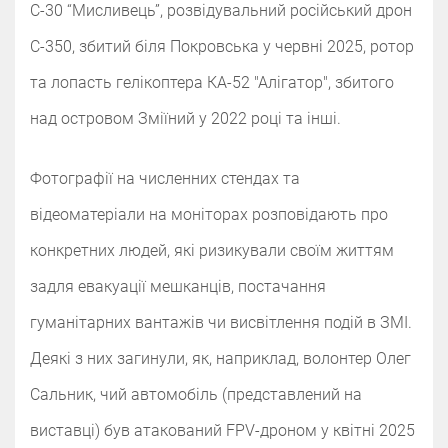
С-30 “Мисливець”, розвідувальний російський дрон
С-350, збитий біля Покровська у червні 2025, ротор
та лопасть гелікоптера КА-52 "Алігатор", збитого
над островом Зміїний у 2022 році та інші.
Фотографії на численних стендах та
відеоматеріали на моніторах розповідають про
конкретних людей, які ризикували своїм життям
задля евакуації мешканців, постачання
гуманітарних вантажів чи висвітлення подій в ЗМІ.
Деякі з них загинули, як, наприклад, волонтер Олег
Сальник, чий автомобіль (представлений на
виставці) був атакований FPV-дроном у квітні 2025