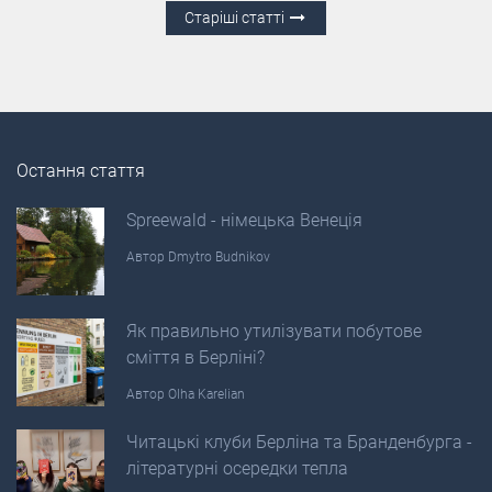
Старіші статті
Остання стаття
Spreewald - німецька Венеція
Автор
Dmytro Budnikov
Як правильно утилізувати побутове
сміття в Берліні?
Автор
Olha Karelian
Читацькі клуби Берліна та Бранденбурга -
літературні осередки тепла