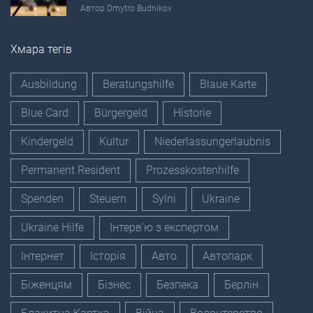
Автор
Dmytro Budnikov
Хмара тегів
Ausbildung
Beratungshilfe
Blaue Karte
Blue Card
Bürgergeld
Historie
Kindergeld
Kultur
Niederlassungerlaubnis
Permanent Resident
Prozesskostenhilfe
Spenden
Steuern
Sylni
Ukraine
Ukraine Hilfe
Інтерв'ю з експертом
Інтернет
Історія
Авто
Автопарк
Біженцям
Бізнес
Безпека
Берлін