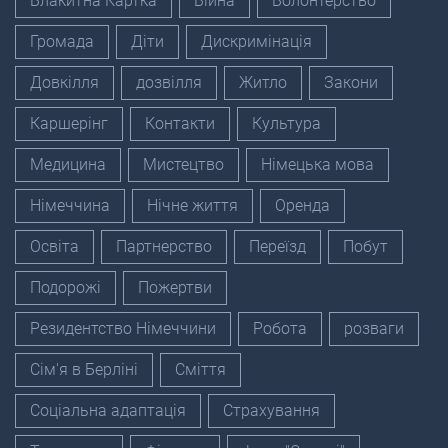
Блакитна Картка
Війна
Волонтерство
Громада
Діти
Дискримінація
Довкілля
дозвілля
Житло
Закони
Каршерінг
Контакти
Культура
Медицина
Мистецтво
Німецька мова
Німеччина
Нічне життя
Оренда
Освіта
Партнерство
Переїзд
Побут
Подорожі
Пожертви
Резидентство Німеччини
Робота
розваги
Сім'я в Берліні
Сміття
Соціальна адаптація
Страхування