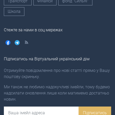
Транспорт
Фінанси
фонд "Сильні"
Школа
Стежте за нами в соц мережах
Підписатись на Віртуальний український дім
Отримуйте повідомлення про нові статті прямо у Вашу
поштову скриньку.
Ми також не любимо надокучливі імейли, тому будемо
надсилати оновлення лише коли матимемо достатньо
новин.
Email
Підписатись