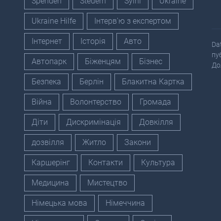
Spenden
Steuern
Sylni
Ukraine
Ukraine Hilfe
Інтерв'ю з експертом
Інтернет
Історія
Авто
Da
пу
Автопарк
Біженцям
Бізнес
До
Безпека
Берлін
Блакитна Картка
Війна
Волонтерство
Громада
Діти
Дискримінація
Довкілля
дозвілля
Житло
Закони
Каршерінг
Контакти
Культура
Медицина
Мистецтво
Німецька мова
Німеччина