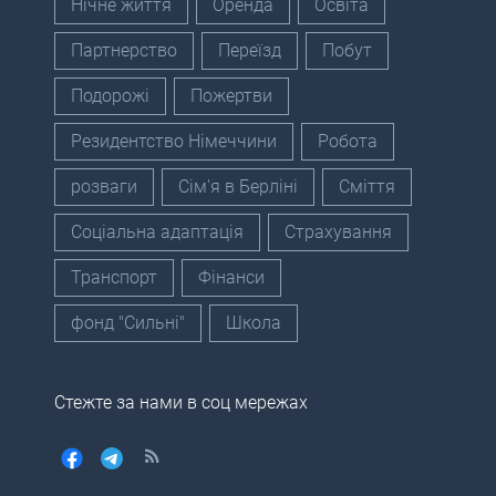
Нічне життя
Оренда
Освіта
Партнерство
Переїзд
Побут
Подорожі
Пожертви
Резидентство Німеччини
Робота
розваги
Сім'я в Берліні
Сміття
Соціальна адаптація
Страхування
Транспорт
Фінанси
фонд "Сильні"
Школа
Стежте за нами в соц мережах