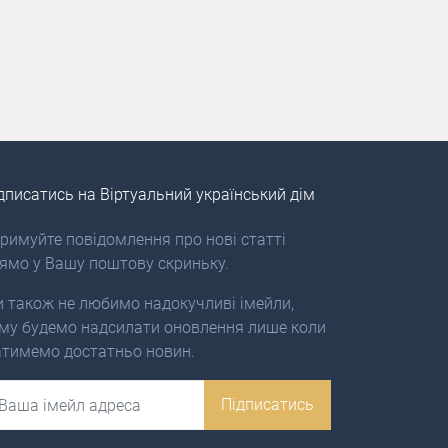
дписатись на Віртуальний український дім
римуйте повідомлення про нові статті
ямо у Вашу поштову скриньку.
 також не любимо надокучливі імейли,
му будемо надсилати оновлення лише коли
тимемо достатньо новин.
ail
Підписатись