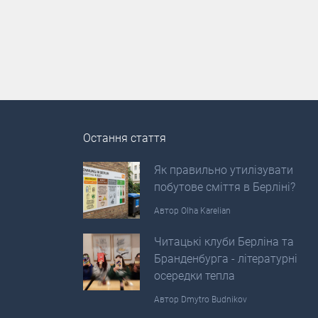
Остання стаття
Як правильно утилізувати
побутове сміття в Берліні?
Автор
Olha Karelian
Читацькі клуби Берліна та
Бранденбурга - літературні
осередки тепла
Автор
Dmytro Budnikov