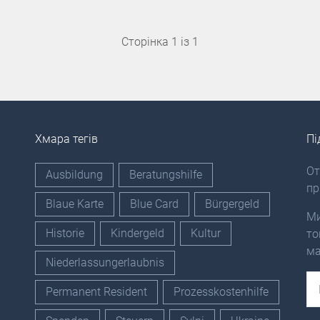
Сторінка 1 із 1
Хмара тегів
Пі
От
Ausbildung
Beratungshilfe
пр
Blaue Karte
Blue Card
Bürgergeld
Ми
Historie
Kindergeld
Kultur
то
ма
Niederlassungerlaubnis
Em
Permanent Resident
Prozesskostenhilfe