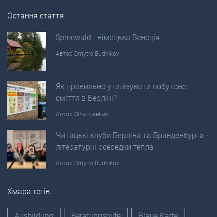
Остання стаття
Spreewald - німецька Венеція
Автор
Dmytro Budnikov
Як правильно утилізувати побутове
сміття в Берліні?
Автор
Olha Karelian
Читацькі клуби Берліна та Бранденбурга -
літературні осередки тепла
Автор
Dmytro Budnikov
Хмара тегів
Ausbildung
Beratungshilfe
Blaue Karte