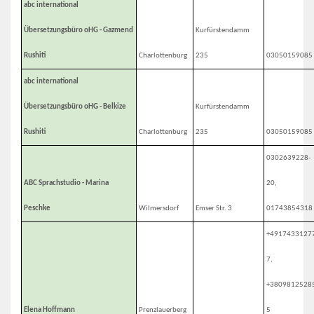
abc international
Übersetzungsbüro oHG - Gazmend
Kurfürstendamm
Rushiti
Charlottenburg
235
03050159085
abc international
Übersetzungsbüro oHG - Belkize
Kurfürstendamm
Rushiti
Charlottenburg
235
03050159085
0302639228-
ABC Sprachstudio - Marina
20,
Peschke
Wilmersdorf
Emser Str. 3
01743854318
+4917433127
7,
+3809812528
Elena Hoffmann
Prenzlauerberg
5