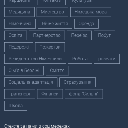
Каршерінг
Контакти
Культура
Медицина
Мистецтво
Німецька мова
Німеччина
Нічне життя
Оренда
Освіта
Партнерство
Переїзд
Побут
Подорожі
Пожертви
Резидентство Німеччини
Робота
розваги
Сім'я в Берліні
Сміття
Соціальна адаптація
Страхування
Транспорт
Фінанси
фонд "Сильні"
Школа
Стежте за нами в соц мережах