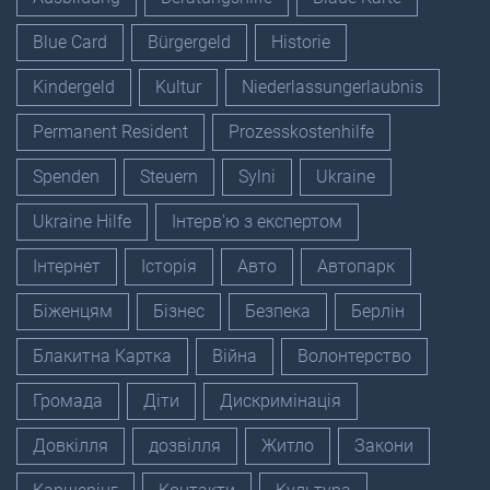
Blue Card
Bürgergeld
Historie
Kindergeld
Kultur
Niederlassungerlaubnis
Permanent Resident
Prozesskostenhilfe
Spenden
Steuern
Sylni
Ukraine
Ukraine Hilfe
Інтерв'ю з експертом
Інтернет
Історія
Авто
Автопарк
Біженцям
Бізнес
Безпека
Берлін
Блакитна Картка
Війна
Волонтерство
Громада
Діти
Дискримінація
Довкілля
дозвілля
Житло
Закони