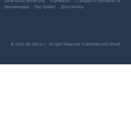
Datenschutzerklärung
Impressum
Стандарти публікації та
рекомендації
Про проєкт
Долучитись
© 2026
Ukr Dim e.V.
- All right Reserved. Published with
Ghost