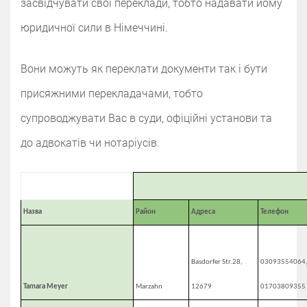
засвідчувати свої переклади, тобто надавати йому
юридичної сили в Німеччині.
Вони можуть як переклати документи так і бути
присяжними перекладачами, тобто
супроводжувати Вас в суди, офіційні установи та
до адвокатів чи нотаріусів.
Назва
Район
Адреса
Телефон
Basdorfer Str.28,
03093554064
Tamara Meyer
Marzahn
12679
01703809355