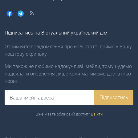
Підписатись на Віртуальний український дім
Отримуйте повідомлення про нові статті прямо у Вашу
поштову скриньку.
Ми також не любимо надокучливі імейли, тому будемо
надсилати оновлення лише коли матимемо достатньо
новин.
Email
Підписатись
Вже маєте обліковий доступ?
Ввійти