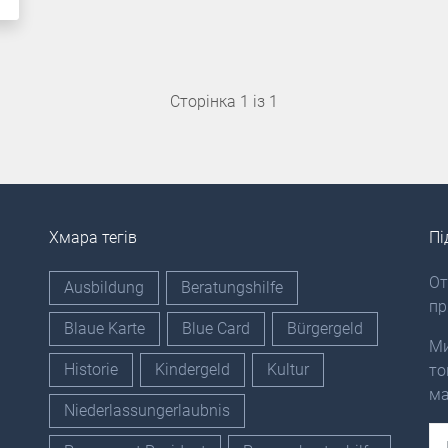
Сторінка 1 із 1
Хмара тегів
Пі
От
Ausbildung
Beratungshilfe
пр
Blaue Karte
Blue Card
Bürgergeld
Ми
Historie
Kindergeld
Kultur
то
ма
Niederlassungerlaubnis
Em