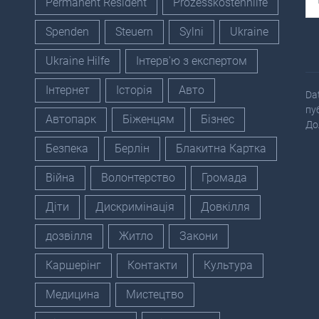
Permanent Resident
Prozesskostenhilfe
Spenden
Steuern
Sylni
Ukraine
Ukraine Hilfe
Інтерв'ю з експертом
Інтернет
Історія
Авто
Da
пу
Автопарк
Біженцям
Бізнес
До
Безпека
Берлін
Блакитна Картка
Війна
Волонтерство
Громада
Діти
Дискримінація
Довкілля
дозвілля
Житло
Закони
Каршерінг
Контакти
Культура
Медицина
Мистецтво