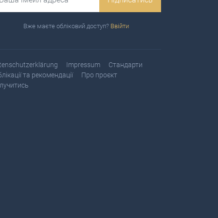
Вже маєте обліковий доступ?
Ввійти
tenschutzerklärung
Impressum
Стандарти
блікації та рекомендації
Про проєкт
лучитись