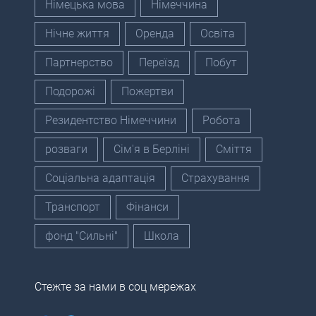
Німецька мова
Німеччина
Нічне життя
Оренда
Освіта
Партнерство
Переїзд
Побут
Подорожі
Пожертви
Резидентство Німеччини
Робота
розваги
Сім'я в Берліні
Сміття
Соціальна адаптація
Страхування
Транспорт
Фінанси
фонд "Сильні"
Школа
Стежте за нами в соц мережах