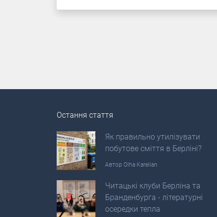
Остання стаття
Як правильно утилізувати
побутове сміття в Берліні?
Автор
Olha Karelian
Читацькі клуби Берліна та
Бранденбурга - літературні
осередки тепла