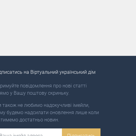
дписатись на Віртуальний український дім
римуйте повідомлення про нові статті
ямо у Вашу поштову скриньку.
 також не любимо надокучливі імейли,
му будемо надсилати оновлення лише коли
тимемо достатньо новин.
ail
Підписатись