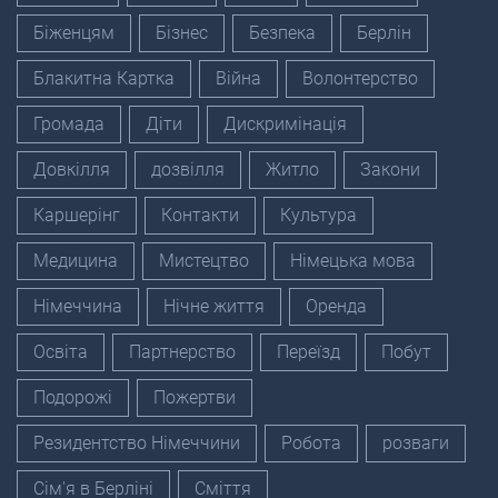
Біженцям
Бізнес
Безпека
Берлін
Блакитна Картка
Війна
Волонтерство
Громада
Діти
Дискримінація
Довкілля
дозвілля
Житло
Закони
Каршерінг
Контакти
Культура
Медицина
Мистецтво
Німецька мова
Німеччина
Нічне життя
Оренда
Освіта
Партнерство
Переїзд
Побут
Подорожі
Пожертви
Резидентство Німеччини
Робота
розваги
Сім'я в Берліні
Сміття