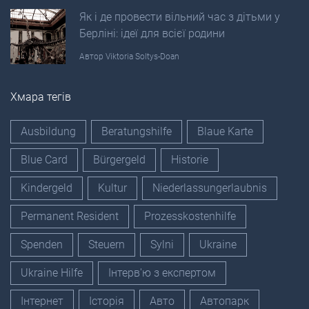
Як і де провести вільний час з дітьми у
Берліні: ідеї для всієї родини
Автор
Viktoria Soltys-Doan
Хмара тегів
Ausbildung
Beratungshilfe
Blaue Karte
Blue Card
Bürgergeld
Historie
Kindergeld
Kultur
Niederlassungerlaubnis
Permanent Resident
Prozesskostenhilfe
Spenden
Steuern
Sylni
Ukraine
Ukraine Hilfe
Інтерв'ю з експертом
Інтернет
Історія
Авто
Автопарк