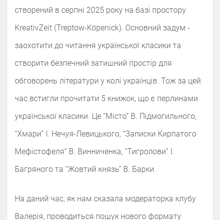
створений в серпні 2025 року на базі простору
KreativZeit (Treptow-Köpenick). Основний задум -
заохотити до читання української класики та
створити безпечний затишний простір для
обговорень літератури у колі українців. Тож за цей
час встигли прочитати 5 книжок, що є перлинами
української класики. Це “Місто” В. Підмогильного,
“Хмари” І. Нечуя-Левицького, “Записки Кирпатого
Мефістофеля” В. Винниченка, “Тигролови” І.
Багряного та “Жовтий князь” В. Барки.
На даний час, як нам сказала модераторка клубу
Валерія, проводиться пошук нового формату