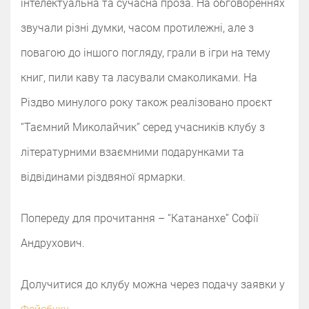
інтелектуальна та сучасна проза. На обговореннях
звучали різні думки, часом протилежні, але з
повагою до іншого погляду, грали в ігри на тему
книг, пили каву та ласували смаколиками. На
Різдво минулого року також реалізовано проєкт
“Таємний Миколайчик” серед учасників клубу з
літературними взаємними подарунками та
відвідинами різдвяної ярмарки.
Попереду для прочитання – “Катананхе” Софії
Андрухович.
Долучитися до клубу можна через подачу заявки у