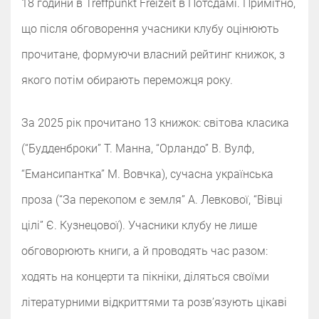
18 години в Treffpunkt Freizeit в Потсдамі. Примітно,
що після обговорення учасники клубу оцінюють
прочитане, формуючи власний рейтинг книжок, з
якого потім обирають переможця року.
За 2025 рік прочитано 13 книжок: світова класика
(“Будденброки” Т. Манна, “Орландо” В. Вулф,
“Емансипантка” М. Вовчка), сучасна українська
проза (“За перекопом є земля” А. Левкової, “Вівці
цілі” Є. Кузнецової). Учасники клубу не лише
обговорюють книги, а й проводять час разом:
ходять на концерти та пікніки, діляться своїми
літературними відкриттями та розвʼязують цікаві