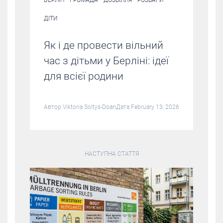
БЕРЛІН
ГРОМАДА
ДОЗВІЛЛЯ
РОЗВАГИ
ДІТИ
Як і де провести вільний
час з дітьми у Берліні: ідеї
для всієї родини
Автор
Viktoria Soltys-Doan
Дата February 13, 2026
НАСТУПНА СТАТТЯ