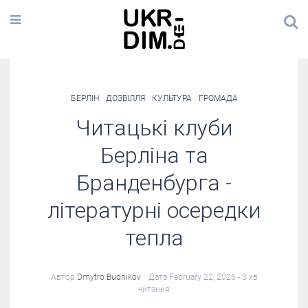
БЕРЛІН
ДОЗВІЛЛЯ
КУЛЬТУРА
ГРОМАДА
Читацькі клуби
Берліна та
Бранденбурга -
літературні осередки
тепла
Автор
Dmytro Budnikov
Дата February 22, 2026
- 3 хв
читання