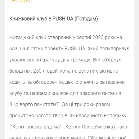
Фейсбуку
.
Книжковий клуб в PUSH-UA (Потсдам)
Читацький клуб створений у серпні 2023 року на
базі бібліотеки проєкту PUSH-UA, який популяризує
українську літературу для громади. Він обʼєднує
більш ніж 250 людей, хоча не всі з них активно
ходять на обговорення, дехто стежить за подіями
клубу та назвами книжок для власного питання
“Що варто почитати?”. За ці три роки разом
прочитано багато творів, як класичного напрямку
(“Конотопська відьма” Г.Квітки-Основʼяненка), так і
сучасну літературу різних жанрів (“Фелікс Австрія”