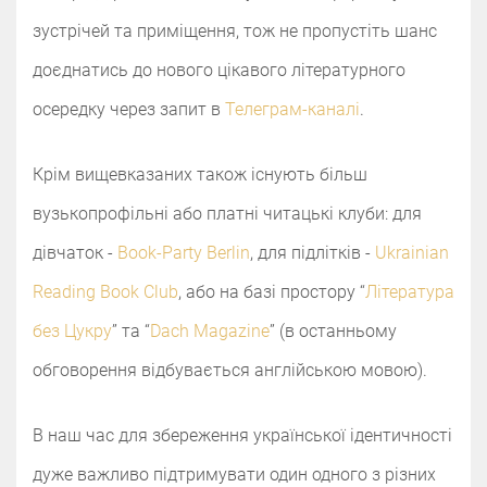
зустрічей та приміщення, тож не пропустіть шанс
доєднатись до нового цікавого літературного
осередку через запит в
Телеграм-каналі
.
Крім вищевказаних також існують більш
вузькопрофільні або платні читацькі клуби: для
дівчаток -
Book-Party Berlin
, для підлітків -
Ukrainian
Reading Book Club
, або на базі простору “
Література
без Цукру
” та “
Dach Magazine
” (в останньому
обговорення відбувається англійською мовою).
В наш час для збереження української ідентичності
дуже важливо підтримувати один одного з різних