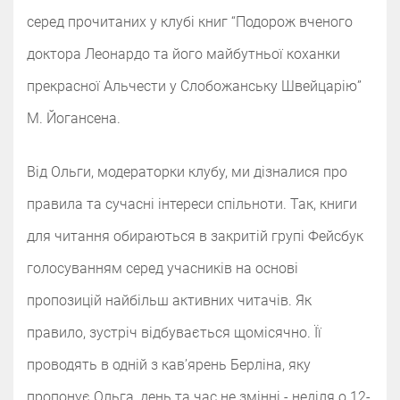
серед прочитаних у клубі книг “Подорож вченого
доктора Леонардо та його майбутньої коханки
прекрасної Альчести у Слобожанську Швейцарію”
М. Йогансена.
Від Ольги, модераторки клубу, ми дізналися про
правила та сучасні інтереси спільноти. Так, книги
для читання обираються в закритій групі Фейсбук
голосуванням серед учасників на основі
пропозицій найбільш активних читачів. Як
правило, зустріч відбувається щомісячно. Її
проводять в одній з кавʼярень Берліна, яку
пропонує Ольга, день та час не змінні - неділя о 12-