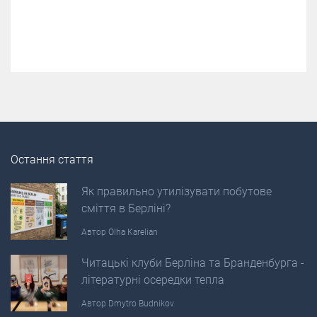
Остання стаття
Як правильно утилізувати побутове
сміття в Берліні?
Автор
Olha Karelian
Читацькі клуби Берліна та Бранденбурга -
літературні осередки тепла
Автор
Dmytro Budnikov