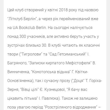
Цей клуб створений у квітні 2018 року під назвою
“Літклуб Берлін”, а через рік перейменований вже
на UA Bookclub Berlin. На сьогодні налічується
понад 300 учасників, але активно беруть участь у
зустрічах близько 30. В клубі читають як класичні
твори (“Тигролови” та “Сад Гетсиманський” І.
Багряного, “Записки кирпатого Мефістофеля” В.
Винниченка, “Конотопська відьма” Г. Квітки-
Основʼяненка), так і сучасну прозу (“Доця” Т. Горіха-
Зерня, “Вівці цілі” Є. Кузнецової, “Я бачу вас
цікавить пітьма” І. Павлюка). Також не залишено
поза увагою період “Розстріляного відродження” –