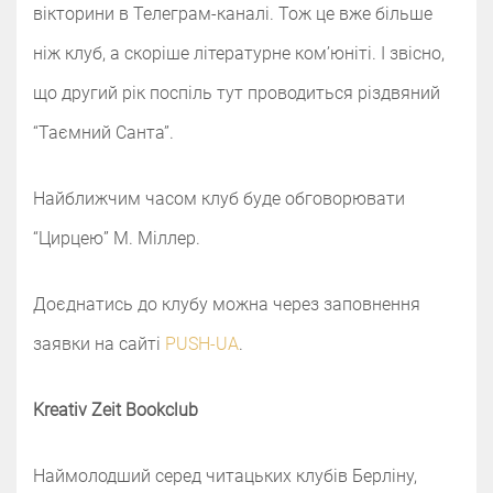
вікторини в Телеграм-каналі. Тож це вже більше
ніж клуб, а скоріше літературне комʼюніті. І звісно,
що другий рік поспіль тут проводиться різдвяний
“Таємний Санта”.
Найближчим часом клуб буде обговорювати
“Цирцею” М. Міллер.
Доєднатись до клубу можна через заповнення
заявки на сайті
PUSH-UA
.
Kreativ Zeit Bookclub
Наймолодший серед читацьких клубів Берліну,