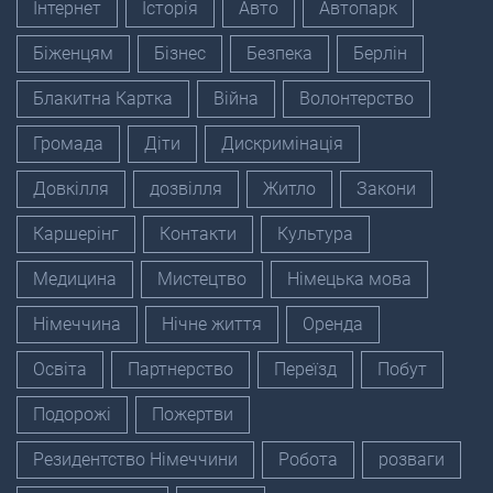
Інтернет
Історія
Авто
Автопарк
Біженцям
Бізнес
Безпека
Берлін
Блакитна Картка
Війна
Волонтерство
Громада
Діти
Дискримінація
Довкілля
дозвілля
Житло
Закони
Каршерінг
Контакти
Культура
Медицина
Мистецтво
Німецька мова
Німеччина
Нічне життя
Оренда
Освіта
Партнерство
Переїзд
Побут
Подорожі
Пожертви
Резидентство Німеччини
Робота
розваги