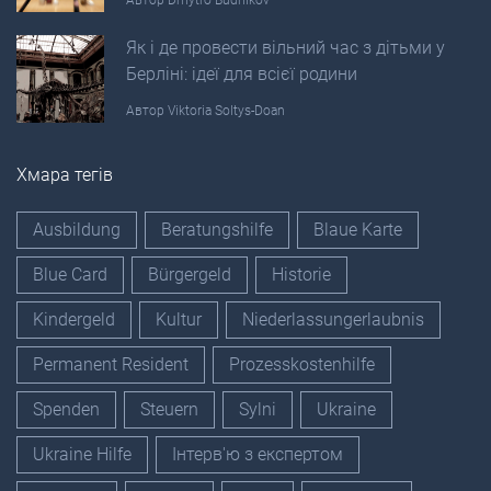
Як і де провести вільний час з дітьми у
Берліні: ідеї для всієї родини
Автор
Viktoria Soltys-Doan
Хмара тегів
Ausbildung
Beratungshilfe
Blaue Karte
Blue Card
Bürgergeld
Historie
Kindergeld
Kultur
Niederlassungerlaubnis
Permanent Resident
Prozesskostenhilfe
Spenden
Steuern
Sylni
Ukraine
Ukraine Hilfe
Інтерв'ю з експертом