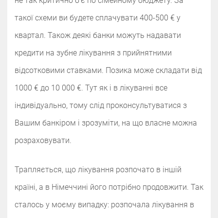
не так критично б’є по сімейному бюджету. За
такої схеми ви будете сплачувати 400-500 € у
квартал. Також деякі банки можуть надавати
кредити на зубне лікування з прийнятними
відсотковими ставками. Позика може складати від
1000 € до 10 000 €. Тут як і в лікуванні все
індивідуально, тому слід проконсультуватися з
Вашим банкіром і зрозуміти, на що власне можна
розраховувати.
Трапляється, що лікування розпочато в іншій
країні, а в Німеччині його потрібно продовжити. Так
сталось у моєму випадку: розпочала лікування в