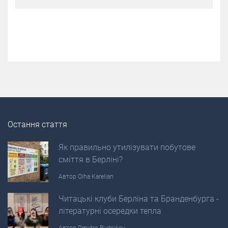
Остання стаття
Як правильно утилізувати побутове
сміття в Берліні?
Автор
Olha Karelian
Читацькі клуби Берліна та Бранденбурга -
літературні осередки тепла
Автор
Dmytro Budnikov