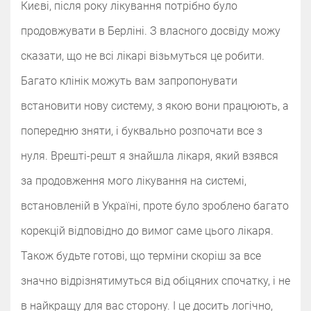
Києві, після року лікування потрібно було
продовжувати в Берліні. З власного досвіду можу
сказати, що не всі лікарі візьмуться це робити.
Багато клінік можуть вам запропонувати
встановити нову систему, з якою вони працюють, а
попередню зняти, і буквально розпочати все з
нуля. Врешті-решт я знайшла лікаря, який взявся
за продовження мого лікування на системі,
встановленій в Україні, проте було зроблено багато
корекцій відповідно до вимог саме цього лікаря.
Також будьте готові, що терміни скоріш за все
значно відрізнятимуться від обіцяних спочатку, і не
в найкращу для вас сторону. І це досить логічно,