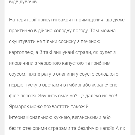
відвідувачів.
На території присутні закриті приміщення, що дуже
практично в дійсно холодну погоду. Там можна
скуштувати не тільки сосиску з печеною
картоплею, а й такі вишукані страви, як рулет з
яловичини з червоною капустою та грибним
соусом, ніжне рагу з оленини у соусі з солодкого
перцю, гуску з овочами в імбирі або ж запечене
філе лосося. Звучить смачно? Це далеко не все!
Ярмарок може похвастати також й
інтернаціональною кухнею, веганськими або
безглютеновими стравами та безліччю напоїв.‌‌‌‌А як