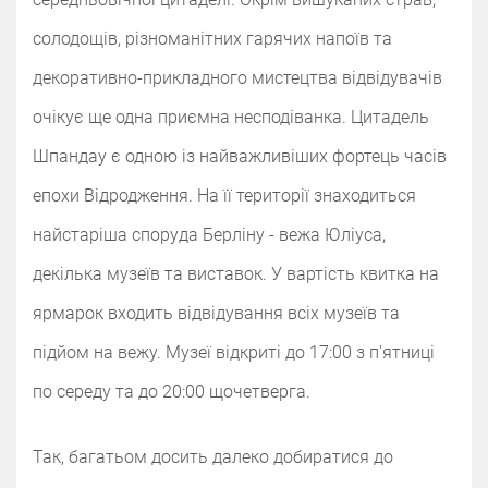
солодощів, різноманітних гарячих напоїв та
декоративно-прикладного мистецтва відвідувачів
очікує ще одна приємна несподіванка.‌‌‌‌ Цитадель
Шпандау є одною із найважливіших фортець часів
епохи Відродження. На її території знаходиться
найстаріша споруда Берліну - вежа Юліуса,
декілька музеїв та виставок. У вартість квитка на
ярмарок входить відвідування всіх музеїв та
підйом на вежу. Музеї відкриті до 17:00 з п'ятниці
по середу та до 20:00 щочетверга.
Так, багатьом досить далеко добиратися до