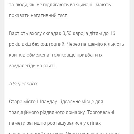
та люди, які не підлягають вакцинації, мають
показати негативний тест.
Вартість входу складає 3,50 євро, а дітям до 16
років вхід безкоштовний. Через пандемію кількість
квитків обмежена, тож краще придбати їх
заздалегідь на сайті.
Що цікавого:
Старе місто Шпандау - ідеальне місце для
традиційного різдвяного ярмарку. Торговельні
намети затишно розташувалися у стінах
середньовічної цитаделі. Окрім вишуканих страв,