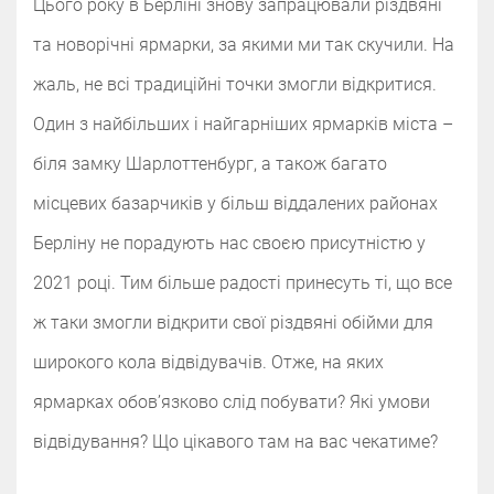
Цього року в Берліні знову запрацювали різдвяні
та новорічні ярмарки, за якими ми так скучили. На
жаль, не всі традиційні точки змогли відкритися.
Один з найбільших і найгарніших ярмарків міста –
біля замку Шарлоттенбург, а також багато
місцевих базарчиків у більш віддалених районах
Берліну не порадують нас своєю присутністю у
2021 році. Тим більше радості принесуть ті, що все
ж таки змогли відкрити свої різдвяні обійми для
широкого кола відвідувачів. Отже, на яких
ярмарках обов’язково слід побувати? Які умови
відвідування? Що цікавого там на вас чекатиме?