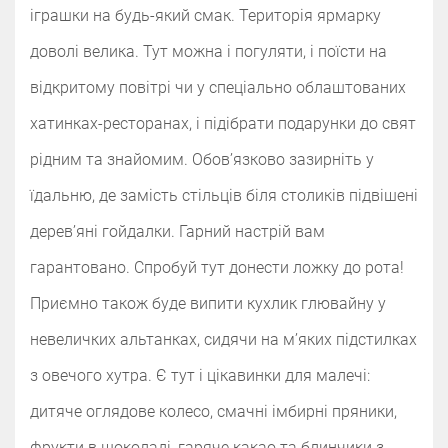
іграшки на будь-який смак. Територія ярмарку
доволі велика. Тут можна і погуляти, і поїсти на
відкритому повітрі чи у спеціально облаштованих
хатинках-ресторанах, і підібрати подарунки до свят
рідним та знайомим. Обов’язково зазирніть у
їдальню, де замість стільців біля столиків підвішені
дерев’яні гойдалки. Гарний настрій вам
гарантовано. Спробуй тут донести ложку до рота!
Приємно також буде випити кухлик глювайну у
невеличких альтанках, сидячи на м’яких підстилках
з овечого хутра. Є тут і цікавинки для малечі:
дитяче оглядове колесо, смачні імбирні пряники,
фрукти в шоколаді, гаряче какао та блинчики з