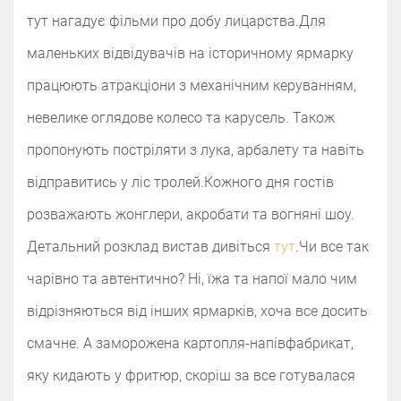
тут нагадує фільми про добу лицарства.‌‌‌‌Для
маленьких відвідувачів на історичному ярмарку
працюють атракціони з механічним керуванням,
невелике оглядове колесо та карусель. Також
пропонують постріляти з лука, арбалету та навіть
відправитись у ліс тролей.‌‌‌‌Кожного дня гостів
розважають жонглери, акробати та вогняні шоу.
Детальний розклад вистав дивіться
тут
.‌‌Чи все так
чарівно та автентично? Ні, їжа та напої мало чим
відрізняються від інших ярмарків, хоча все досить
смачне. А заморожена картопля-напівфабрикат,
яку кидають у фритюр, скоріш за все готувалася