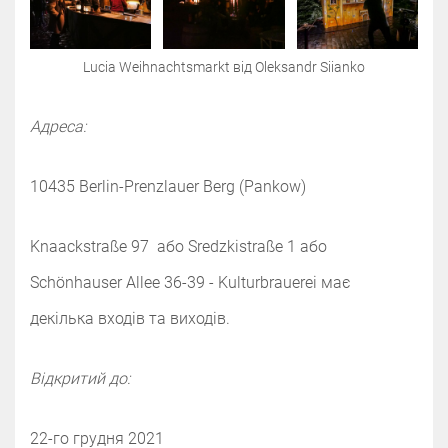
Lucia Weihnachtsmarkt від Oleksandr Siianko
Адреса:
10435 Berlin-Prenzlauer Berg (Pankow)
Knaackstraße 97 або Sredzkistraße 1 або
Schönhauser Allee 36-39 - Kulturbrauerei має
декілька входів та виходів.
Відкритий до:
22-го грудня 2021