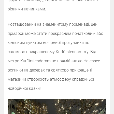
різними начинками.
Розташований на знаменитому променаді, цей
ярмарок може стати прекрасним початковим або
кінцевим пунктом вечірньої прогулянки по
святково прикрашеному Kurfürstendamm’у. Від
метро Kurfürstendamm по прямій аж до Halensee
вогники на деревах та святково прикрашені
магазини створюють атмосферу справжньої
новорічної казки!