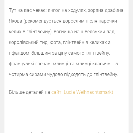
Тут на вас чекає: янгол на ходулях, зоряна драбина
Якова (рекомендується дорослим після парочки
келихів глінтвейну), вогнища на шведський лад,
королівський тир, юрта, глінтвейн в келихах з
пфандом, більшим за ціну самого глінтвейну,
французькі гречані млинці та млинці класичні - з
чотирма сирами чудово підходять до глінтвейну.
Більше деталей на
сайті Lucia Weihnachtsmarkt