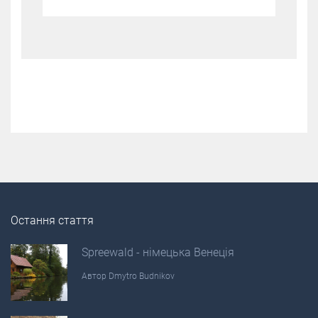
Остання стаття
Spreewald - німецька Венеція
Автор
Dmytro Budnikov