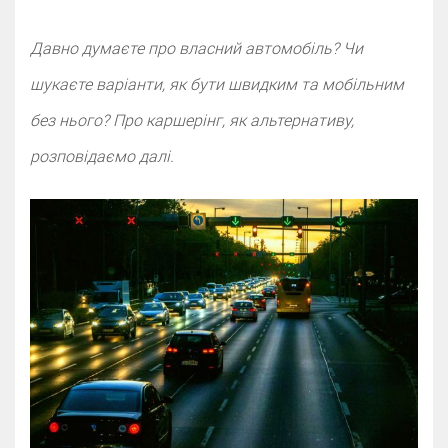
Давно думаєте про власний автомобіль? Чи
шукаєте варіанти, як бути швидким та мобільним
без нього? Про каршерінг, як альтернативу,
розповідаємо далі.