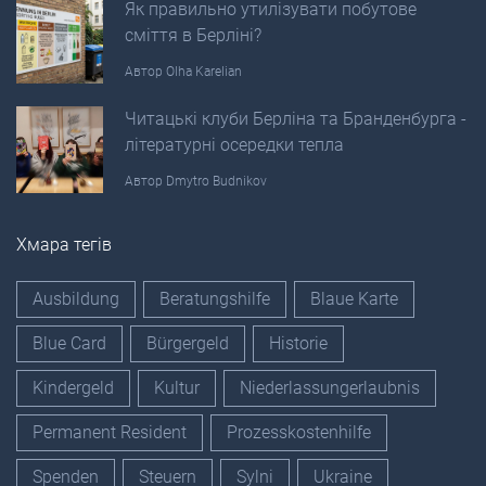
Як правильно утилізувати побутове
сміття в Берліні?
Автор
Olha Karelian
Читацькі клуби Берліна та Бранденбурга -
літературні осередки тепла
Автор
Dmytro Budnikov
Хмара тегів
Ausbildung
Beratungshilfe
Blaue Karte
Blue Card
Bürgergeld
Historie
Kindergeld
Kultur
Niederlassungerlaubnis
Permanent Resident
Prozesskostenhilfe
Spenden
Steuern
Sylni
Ukraine