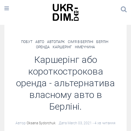
ПОБУТ
АВТО
АВТОПАРК
СІМ'Я В БЕРЛІНІ
БЕРЛІН
ОРЕНДА
КАРШЕРІНГ
НІМЕЧЧИНА
Каршерінг або
короткострокова
оренда - альтернатива
власному авто в
Берліні.
Автор
Oksana Sydorchuk
Дата March 03, 2021
- 4 хв читання