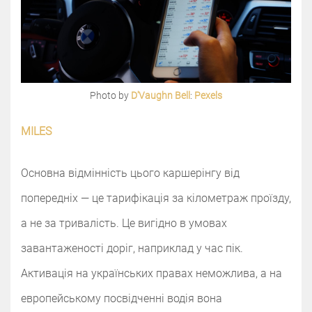
Photo by
D'Vaughn Bell
:
Pexels
MILES
Основна відмінність цього каршерінгу від
попередніх — це тарифікація за кілометраж проїзду,
а не за тривалість. Це вигідно в умовах
завантаженості доріг, наприклад у час пік.
Активація на українських правах неможлива, а на
европейському посвідченні водія вона