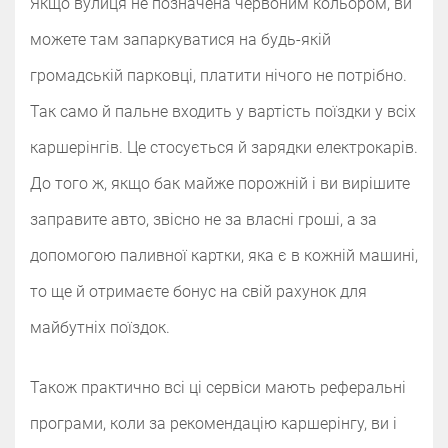
Якщо вулиця не позначена червоним кольором, ви
можете там запаркуватися на будь-якій
громадській парковці, платити нічого не потрібно.
Так само й пальне входить у вартість поїздки у всіх
каршерінгів. Це стосується й зарядки електрокарів.
До того ж, якщо бак майже порожній і ви вирішите
заправите авто, звісно не за власні гроші, а за
допомогою паливної картки, яка є в кожній машині,
то ще й отримаєте бонус на свій рахунок для
майбутніх поїздок.
Також практично всі ці сервіси мають реферальні
програми, коли за рекомендацію каршерінгу, ви і