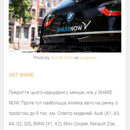
Photo by
SHARE NOW
on
Unsplash
SIXT SHARE
Покриття цього каршерінгу менше, ніж у SHARE
NOW. Проте тут найбільша лінійка авто на ринку з
пробігом до 9 тис. км. Спектр моделей: Audi (A1, A3,
A4, Q2, Q3), BMW (X1, X2), Mini Cooper, Renault Zoe,