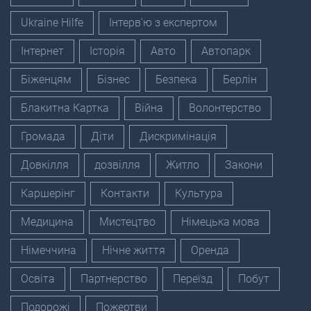
Ukraine Hilfe
Інтерв'ю з експертом
Інтернет
Історія
Авто
Автопарк
Біженцям
Бізнес
Безпека
Берлін
Блакитна Картка
Війна
Волонтерство
Громада
Діти
Дискримінація
Довкілля
дозвілля
Житло
Закони
Каршерінг
Контакти
Культура
Медицина
Мистецтво
Німецька мова
Німеччина
Нічне життя
Оренда
Освіта
Партнерство
Переїзд
Побут
Подорожі
Пожертви