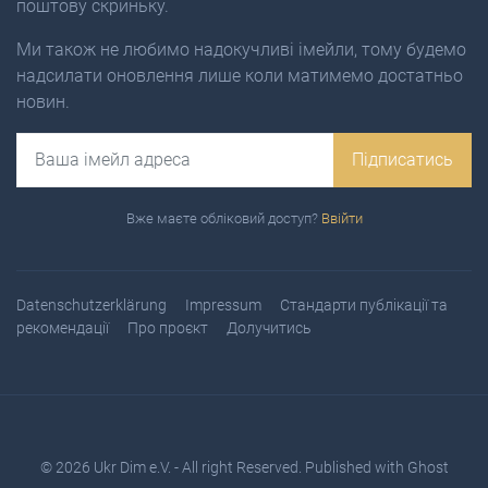
поштову скриньку.
Ми також не любимо надокучливі імейли, тому будемо
надсилати оновлення лише коли матимемо достатньо
новин.
Email
Підписатись
Вже маєте обліковий доступ?
Ввійти
Datenschutzerklärung
Impressum
Стандарти публікації та
рекомендації
Про проєкт
Долучитись
© 2026
Ukr Dim e.V.
- All right Reserved. Published with
Ghost