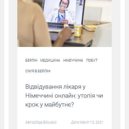
БЕРЛІН
МЕДИЦИНА
НІМЕЧЧИНА
ПОБУТ
СІМ'Я В БЕРЛІНІ
Відвідування лікаря у
Німеччині онлайн: утопія чи
крок у майбутнє?
Автор
Olga Bilousko
Дата March 12, 2021